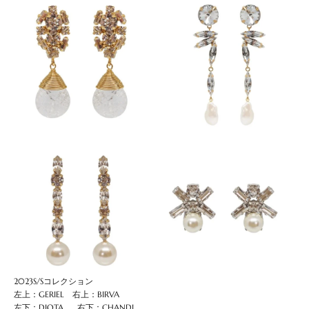
2023S/Sコレクション
左上：
GERIEL
右上：
BIRVA
左下：
DIOTA
右下：
CHANDI