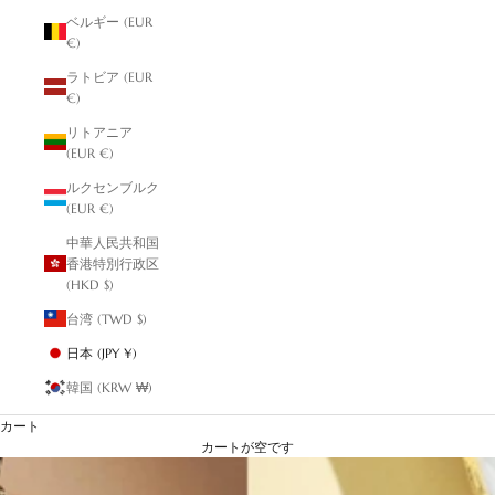
ベルギー (EUR
€)
ラトビア (EUR
€)
リトアニア
(EUR €)
ルクセンブルク
(EUR €)
中華人民共和国
香港特別行政区
(HKD $)
台湾 (TWD $)
日本 (JPY ¥)
韓国 (KRW ₩)
カート
カートが空です