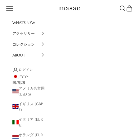
コンテンツへスキップ
masae
メニュー
検索
カート
WHAT'S NEW
アクセサリー
コレクション
ABOUT
ログイン
JPY ¥
国/地域
アメリカ合衆国
(USD $)
イギリス (GBP
£)
イタリア (EUR
€)
オランダ (EUR