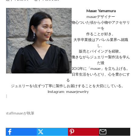
Masae Yamamura
masaeデザイナー
物心ついた頃から小物やアクセサリ
ーを
作ることが好き。
大学卒業後はアパレル業界へ就職
し、
販売とバイイングを経験。
働きながらジュエリー製作法を学ん
だ後
2012年に「masae」を立ち上げる。
日常生活をいろどり、心を豊かにす
る
ジュエリーを1点ずつ丁寧に製作しお届けすることを大切にしている。
Instagram:
masaejewelry
staffmasaeが執筆