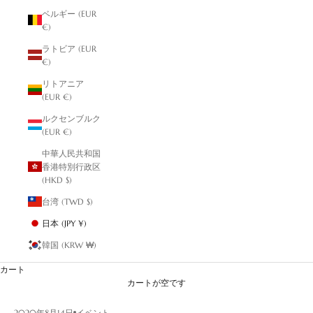
ベルギー (EUR
€)
ラトビア (EUR
€)
リトアニア
(EUR €)
ルクセンブルク
(EUR €)
中華人民共和国
香港特別行政区
(HKD $)
台湾 (TWD $)
日本 (JPY ¥)
韓国 (KRW ₩)
カート
カートが空です
2020年8月14日
イベント