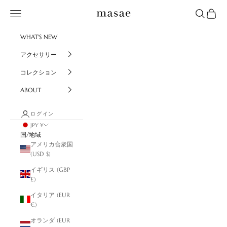
コンテンツへスキップ
masae
メニュー
検索
カート
WHAT'S NEW
アクセサリー
コレクション
ABOUT
ログイン
JPY ¥
国/地域
アメリカ合衆国
(USD $)
イギリス (GBP
£)
イタリア (EUR
€)
オランダ (EUR