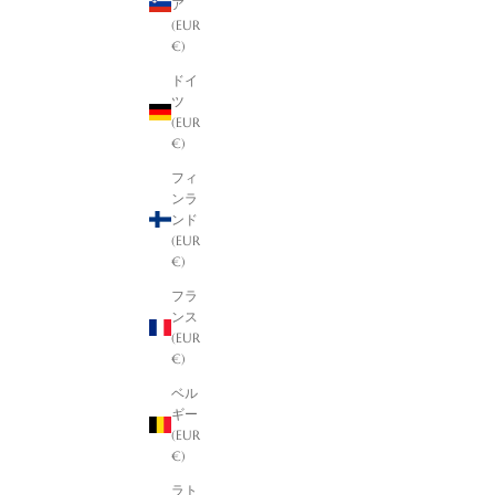
ア
(EUR
€)
ドイ
ツ
(EUR
€)
フィ
ンラ
ンド
(EUR
€)
フラ
ンス
(EUR
€)
ベル
ギー
(EUR
€)
ラト