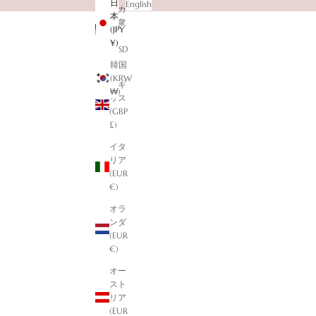
日
English
リカ
本
合衆
(JPY
国
¥)
(USD
$)
韓国
(KRW
イギ
₩)
リス
(GBP
£)
イタ
リア
(EUR
€)
オラ
ンダ
(EUR
€)
オー
スト
リア
(EUR