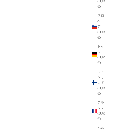
(EUR
€)
スロ
ベニ
ア
(EUR
€)
ドイ
ツ
(EUR
€)
フィ
ンラ
ンド
(EUR
€)
フラ
ンス
(EUR
€)
ベル