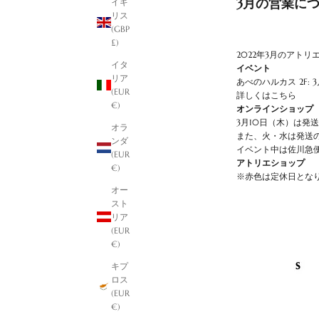
3月の営業に
イギ
リス
(GBP
£)
2022年3月のアト
イタ
イベント
リア
あべのハルカス 2F:
(EUR
詳しくはこちら
€)
オンラインショップ
3月10日（木）は発
オラ
また、火・水は発送
ンダ
イベント中は佐川急
(EUR
アトリエショップ
€)
※赤色は定休日とな
オー
スト
リア
(EUR
€)
キプ
ロス
(EUR
€)