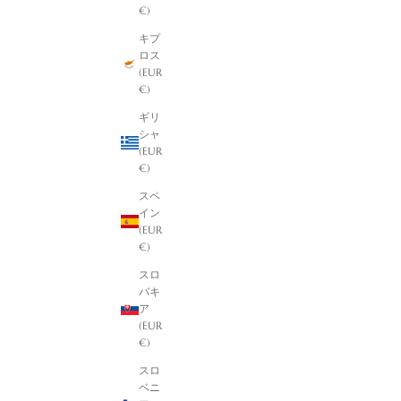
€)
キプ
ロス
(EUR
€)
ギリ
シャ
(EUR
€)
スペ
イン
(EUR
€)
スロ
バキ
ア
(EUR
€)
スロ
ベニ