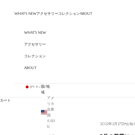
コンテンツへスキップ
WHAT'S NEW
アクセサリー
コレクション
ABOUT
WHAT'S NEW
アクセサリー
コレクション
ABOUT
国/地
JPY ¥
域
アメ
カート
リカ
合衆
国
(USD
2022年2月27日
お知
$)