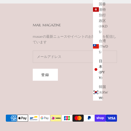
国香
港特
別行
政区
MAIL MAGAZINE
(HKD
$)
masaeの最新ニュースやイベントのお知らせを配信し
台湾
ています
(TWD
$)
日
本
(JPY
登録
¥)
韓国
(KRW
₩)