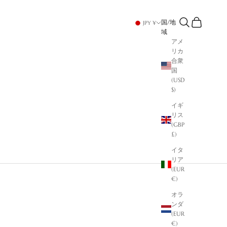
検索
カート
国/地
JPY ¥
域
アメ
リカ
合衆
国
(USD
$)
イギ
リス
(GBP
£)
イタ
リア
(EUR
€)
オラ
ンダ
(EUR
€)