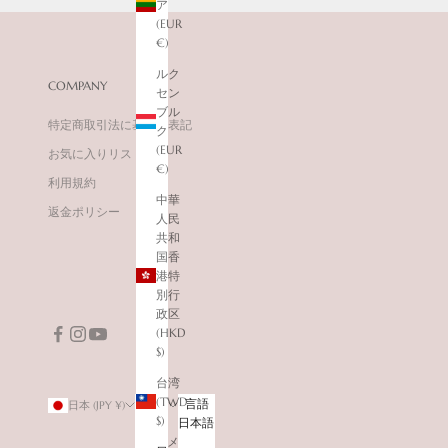
ア
(EUR
€)
ルク
COMPANY
セン
ブル
特定商取引法に基づく表記
ク
(EUR
お気に入りリスト
€)
利用規約
中華
返金ポリシー
人民
共和
国香
港特
別行
政区
(HKD
$)
台湾
(TWD
国/地
言語
日本 (JPY ¥)
日本語
$)
域
日本語
アメ