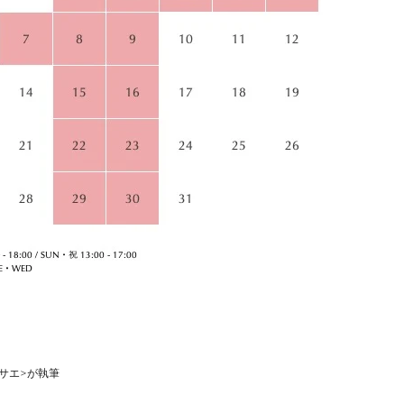
<マサエ>が執筆