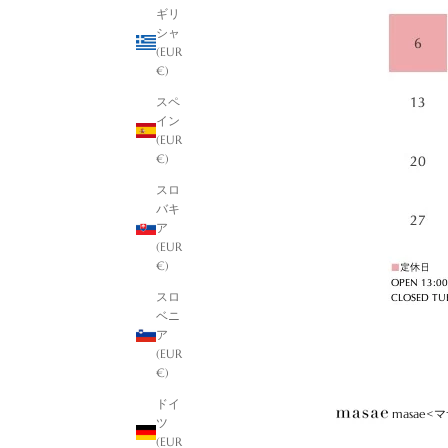
ギリ
シャ
(EUR
€)
スペ
イン
(EUR
€)
スロ
バキ
ア
(EUR
€)
スロ
ベニ
ア
(EUR
€)
ドイ
masae
ツ
(EUR