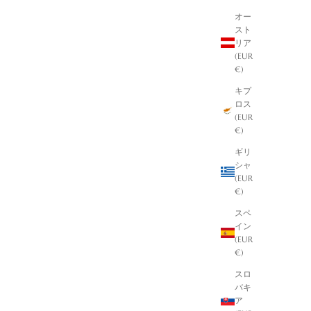
オー
スト
リア
(EUR
€)
キプ
ロス
(EUR
€)
ギリ
シャ
(EUR
€)
スペ
イン
(EUR
€)
スロ
バキ
ア