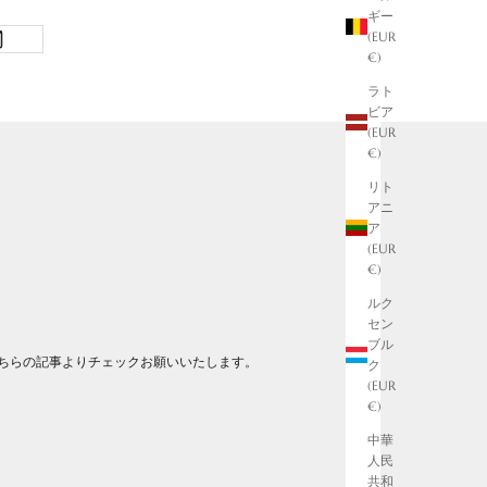
ギー
(EUR
€)
ラト
ビア
(EUR
€)
リト
アニ
ア
(EUR
€)
ルク
セン
ブル
こちらの記事よりチェックお願いいたします。
ク
(EUR
€)
中華
人民
共和