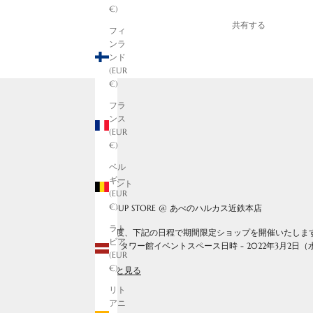
€)
共有する
フィ
ンラ
ンド
(EUR
€)
フラ
ンス
(EUR
€)
ベル
ギー
イベント
(EUR
€)
POP-UP STORE @ あべのハルカス近鉄本店
ラト
この度、下記の日程で期間限定ショップを開催いたします。
ビア
2階 タワー館イベントスペース日時 - 2022年3月2日（水
(EUR
€)
もっと見る
リト
アニ