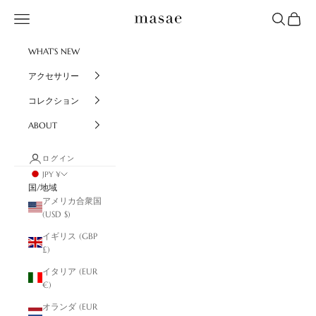
コンテンツへスキップ
masae
メニュー
検索
カート
WHAT'S NEW
アクセサリー
コレクション
ABOUT
ログイン
JPY ¥
国/地域
アメリカ合衆国
(USD $)
イギリス (GBP
£)
イタリア (EUR
€)
オランダ (EUR