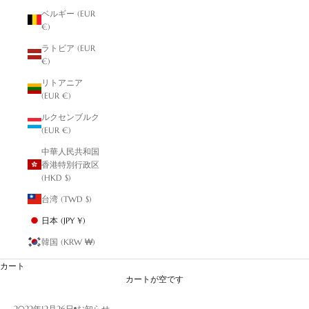
ベルギー (EUR
€)
ラトビア (EUR
€)
リトアニア
(EUR €)
ルクセンブルク
(EUR €)
中華人民共和国
香港特別行政区
(HKD $)
台湾 (TWD $)
日本 (JPY ¥)
韓国 (KRW ₩)
カート
カートが空です
2022年12月26日
お知らせ