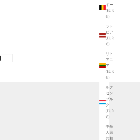
ギー
(EUR
€)
ラト
ビア
(EUR
€)
リト
アニ
ア
(EUR
€)
ルク
セン
ブル
ク
(EUR
€)
中華
人民
共和