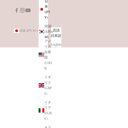
日
本
(JPY
¥)
韓国
国/地
言語
日本 (JPY ¥)
日本語
(KRW
域
日本語
₩)
アメ
English
リカ
合衆
国
(USD
$)
イギ
リス
(GBP
£)
イタ
リア
(EUR
€)
オラ