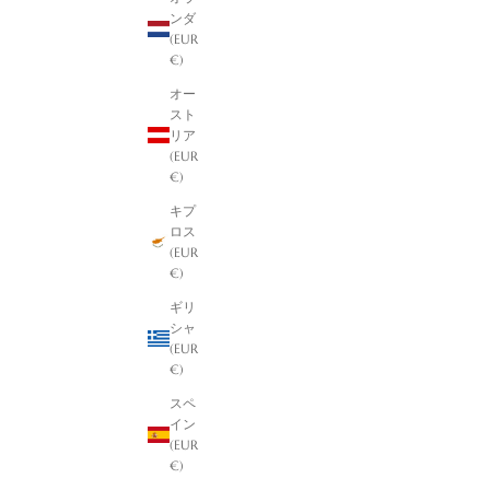
ンダ
(EUR
€)
オー
スト
リア
(EUR
€)
キプ
ロス
(EUR
€)
ギリ
シャ
(EUR
€)
スペ
イン
(EUR
€)