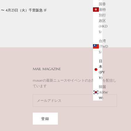
国香
港特
 4月23日（火）千里阪急 1F
別行
政区
(HKD
$)
台湾
(TWD
$)
日
本
MAIL MAGAZINE
(JPY
¥)
masaeの最新ニュースやイベントのお知らせを配信し
ています
韓国
(KRW
₩)
登録