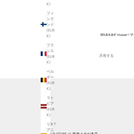
€)
フィ
ンラ
ンド
(EUR
masae
€)
フラ
ンス
共有する
(EUR
€)
ベル
ギー
(EUR
€)
ラト
ビア
(EUR
€)
イベント
リト
アニ
POP-UP STORE @ 阪急うめだ本店