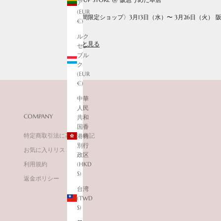
ア
(EUR
〈期間限定ショップ〉3月13日（水）〜 3月26日（火） 
€)
ント
ルク
もっと見る
セン
ブル
ク
(EUR
€)
中華
人民
COMPANY
共和
国香
特定商取引法に基づく表記
港特
別行
お気に入りリスト
政区
利用規約
(HKD
$)
返金ポリシー
台湾
(TWD
$)