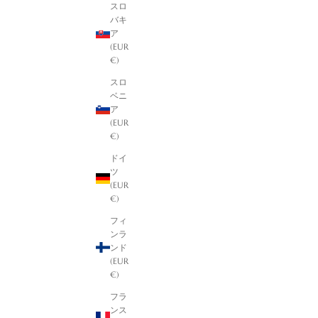
スロ
バキ
ア
(EUR
€)
スロ
ベニ
ア
(EUR
€)
ドイ
ツ
(EUR
€)
フィ
ンラ
ンド
(EUR
€)
フラ
ンス