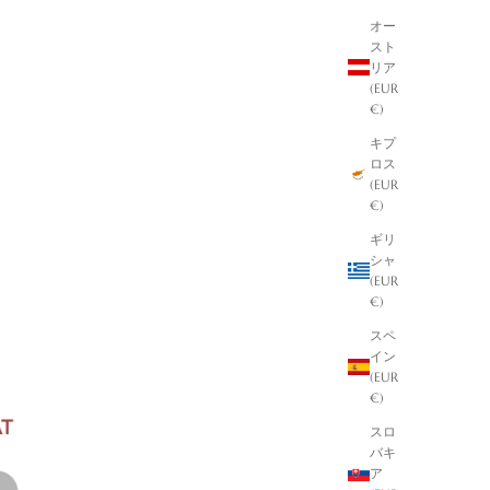
オー
スト
リア
(EUR
€)
キプ
ロス
(EUR
€)
ギリ
シャ
(EUR
€)
スペ
イン
(EUR
€)
スロ
バキ
ア