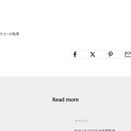
<マサエ>が執筆
Read more
イベント
POP-UP STORE＠千里阪急