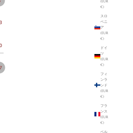
(EUR
€)
スロ
ベニ
ア
(EUR
€)
ドイ
ツ
(EUR
€)
フィ
ンラ
ンド
(EUR
€)
フラ
ンス
(EUR
€)
ベル