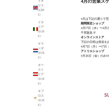
4月の営業ス
イギ
リス
(GBP
£)
4月は下記の通りで
イタ
期間限定ショップ
リア
4月17日（水）〜4月
(EUR
千里阪急 1F
€)
オンラインストア
下記の日程は発送を
オラ
4月7日（月）〜17日
ンダ
アトリエショップ
(EUR
4月26日（金）のみ14
€)
オー
スト
リア
(EUR
€)
キプ
ロス
(EUR
€)