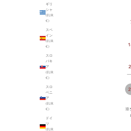
ギリ
シャ
(EUR
€)
スペ
イン
(EUR
€)
スロ
バキ
ア
(EUR
€)
スロ
ベニ
ア
(EUR
€)
ドイ
ツ
(EUR