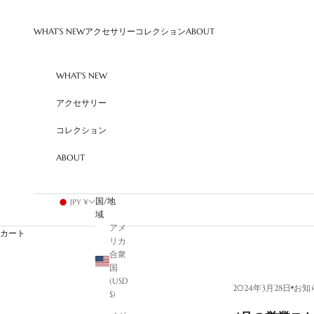
コンテンツへスキップ
WHAT'S NEW
アクセサリー
コレクション
ABOUT
WHAT'S NEW
アクセサリー
コレクション
ABOUT
国/地
JPY ¥
域
アメ
カート
リカ
合衆
国
(USD
2024年3月28日
お知
$)