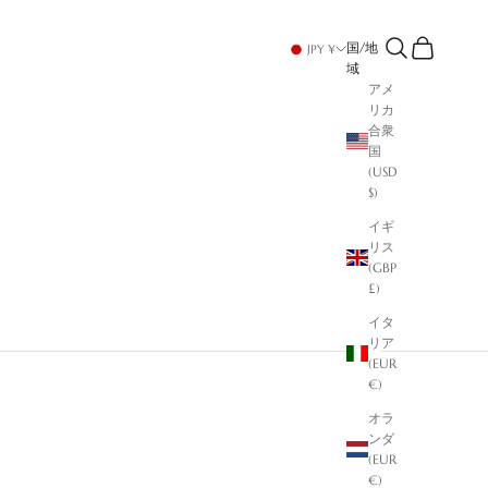
検索
カート
国/地
JPY ¥
域
アメ
リカ
合衆
国
(USD
$)
イギ
リス
(GBP
£)
イタ
リア
(EUR
€)
オラ
ンダ
(EUR
€)