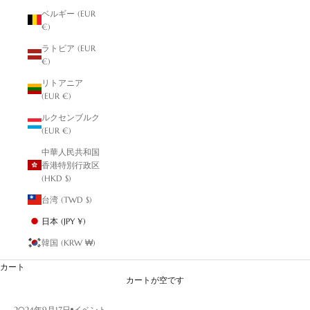
ベルギー (EUR
€)
ラトビア (EUR
€)
リトアニア
(EUR €)
ルクセンブルク
(EUR €)
中華人民共和国
香港特別行政区
(HKD $)
台湾 (TWD $)
日本 (JPY ¥)
韓国 (KRW ₩)
カート
カートが空です
2024年9月17日
イベント