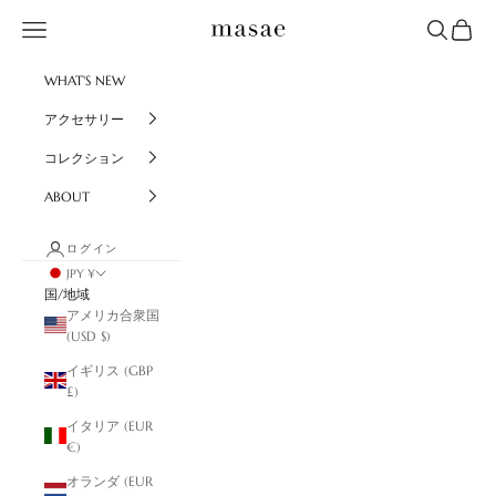
コンテンツへスキップ
masae
メニュー
検索
カート
WHAT'S NEW
アクセサリー
コレクション
ABOUT
ログイン
JPY ¥
国/地域
アメリカ合衆国
(USD $)
イギリス (GBP
£)
イタリア (EUR
€)
オランダ (EUR