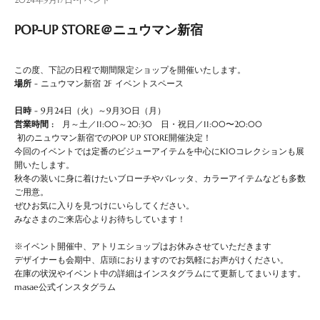
POP-UP STORE＠ニュウマン新宿
この度、下記の日程で期間限定ショップを開催いたします。
場所
-
ニュウマン新宿 2F イベントスペース
日時
- 9月24日（火）～9月30日（月）
営業時間 :
月～土／11:00～20:30
日・祝日／11:00〜20:00
初のニュウマン新宿でのPOP UP STORE開催決定！
今回のイベントでは定番のビジューアイテムを中心にK10コレクションも展
開いたします。
秋冬の装いに身に着けたいブローチやバレッタ、カラーアイテムなども多数
ご用意。
ぜひお気に入りを見つけにいらしてください。
みなさまのご来店心よりお待ちしています！
※イベント開催中、アトリエショップはお休みさせていただきます
デザイナーも会期中、店頭におりますのでお気軽にお声がけください。
在庫の状況やイベント中の詳細はインスタグラムにて更新してまいります。
masae公式インスタグラム