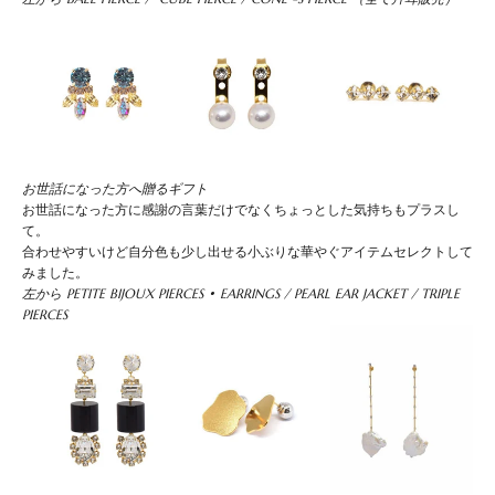
お世話になった方へ贈るギフト
お世話になった方に感謝の言葉だけでなくちょっとした気持ちもプラスし
て。
合わせやすいけど自分色も少し出せる小ぶりな華やぐアイテムセレクトして
みました。
左から
PETITE BIJOUX PIERCES
•
EARRINGS
/
PEARL EAR JACKET
/
TRIPLE
PIERCES