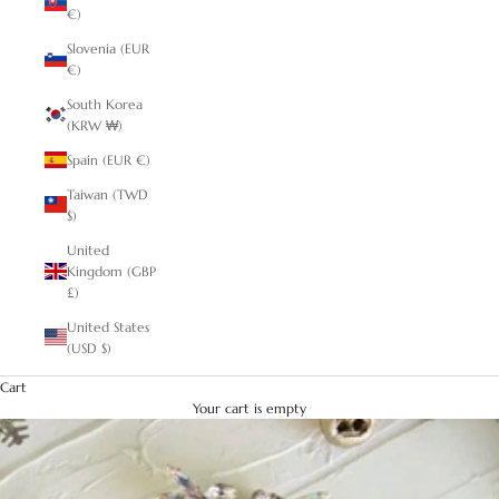
€)
Slovenia (EUR
€)
South Korea
(KRW ₩)
Spain (EUR €)
Taiwan (TWD
$)
United
Kingdom (GBP
£)
United States
(USD $)
Cart
Your cart is empty