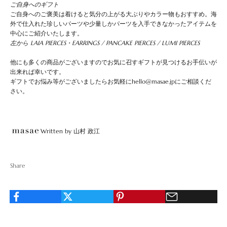
ご自身へのギフト
ご自身へのご褒美は着けると気分の上がる大ぶりやカラー物もおすすめ。海
外で仕入れた珍しいパーツや少量しかパーツを入手できなかったアイテムを
中心にご紹介いたします。
左から
LAIA PIERCES
・
EARRINGS
/
PANCAKE PIERCES
/
LUMI PIERCES
他にも多くの商品がございますのでお気に召すギフトが見つけるお手伝いが
出来れば幸いです。
ギフトでお悩み等がございましたらお気軽にhello@masae.jpにご相談くだ
さい。
Written by 山村 政江
Share