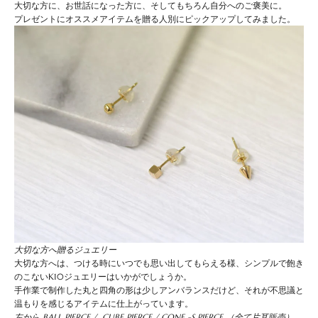
大切な方に、お世話になった方に、そしてもちろん自分へのご褒美に。
プレゼントにオススメアイテムを贈る人別にピックアップしてみました。
大切な方へ贈るジュエリー
大切な方へは、つける時にいつでも思い出してもらえる様、シンプルで飽き
のこないK10ジュエリーはいかがでしょうか。
手作業で制作した丸と四角の形は少しアンバランスだけど、それが不思議と
温もりを感じるアイテムに仕上がっています。
左から
BALL PIERCE
/
CUBE PIERCE
/
CONE -S PIERCE
（全て片耳販売）