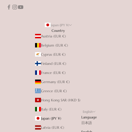
Japan (JPY ¥)
Country
Austria (EUR €)
Belgium (EUR €)
Cyprus (EUR €)
Finland (EUR €)
France (EUR €)
Germany (EUR €)
Greece (EUR €)
Hong Kong SAR (HKD $)
Italy (EUR €)
English
Language
Japan (JPY ¥)
日本語
Latvia (EUR €)
English