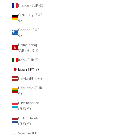
France (EUR €)
Germany (EUR
€)
Greece (EUR
€)
Hong Kong
SAR (HKD $)
Italy (EUR €)
Japan (JPY ¥)
Latvia (EUR €)
Lithuania (EUR
€)
Luxembourg
(EUR €)
Netherlands
(EUR €)
Slovakia (EUR