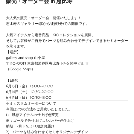
販売・オーダー会 in 恵比寿
大人気の販売・オーダー会、開催いたします！
恵比寿のギャラリー(駅から徒歩3分)での開催です。
人気アイテムから定番商品、K10コレクションを展開、
そしてお客様がご自身でパーツを組み合わせてデザインできるセミオーダー
を承ります。
【場所】
gallery and shop 山小屋
〒150-0013 東京都渋谷区恵比寿 1-7-6 陸中ビル 1F
（
Google Maps
）
【日時】
6月13日（金）
13:00-20:00
6月14日（土） 10:30-20:00
6月15日（日） 10:30-18:00
セミカスタムオーダーについて
今回は2つの方法をご用意いたしました。
1） 既存アイテムの仕上げ色変更
例：ゴールド色仕上げ→シルバー色仕上げ
納期：7月下旬より順次お届け
2） パーツを組み合わせてセミオリジナルデザイン