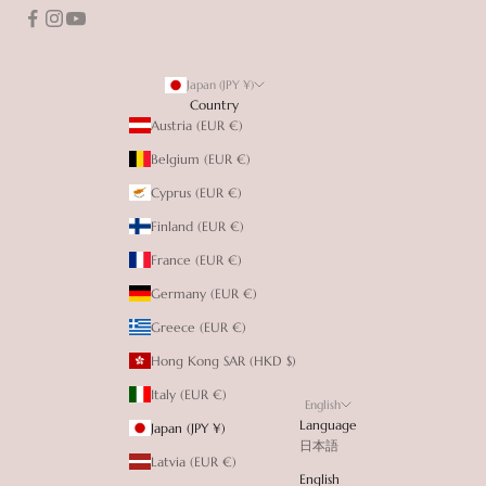
Japan (JPY ¥)
Country
Austria (EUR €)
Belgium (EUR €)
Cyprus (EUR €)
Finland (EUR €)
France (EUR €)
Germany (EUR €)
Greece (EUR €)
Hong Kong SAR (HKD $)
Italy (EUR €)
English
Language
Japan (JPY ¥)
日本語
Latvia (EUR €)
English