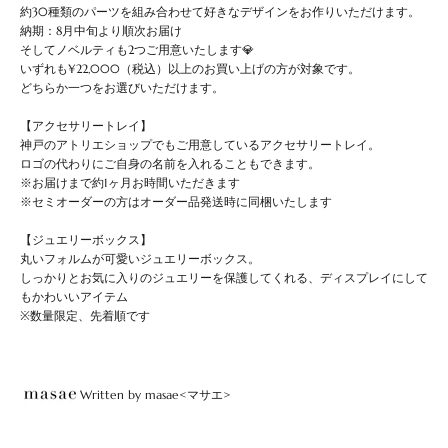
約30種類のパーツを組み合わせて好きなデザインをお作りいただけます。
納期：
8
月中旬より順次お届け
そしてノベルティも2つご用意いたします💎
いずれも¥22,000（税込）以上のお買い上げの方が対象です。
どちらか一つをお選びいただけます。
【アクセサリートレイ】
神戸のアトリエショップでもご用意しているアクセサリートレイ。
ロゴの代わりにご自身の名前を入れることもできます。
※お届けまで約1ヶ月お時間いただきます
※セミオーダーの方はオーダー品発送時に同梱いたします
【ジュエリーボックス】
丸いフォルムが可愛いジュエリーボックス。
しっかりとお気に入りのジュエリーを保護してくれる、
ディスプレイにして
もかわいいアイテム
※数量限定、先着順です
Written by masae<マサエ>