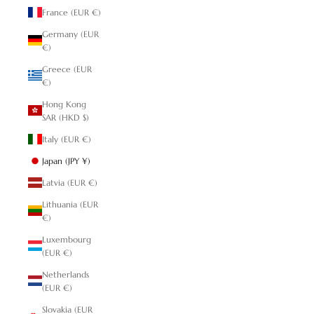
France (EUR €)
Germany (EUR
€)
Greece (EUR
€)
Hong Kong
SAR (HKD $)
Italy (EUR €)
Japan (JPY ¥)
Latvia (EUR €)
Lithuania (EUR
€)
Luxembourg
(EUR €)
Netherlands
(EUR €)
Slovakia (EUR