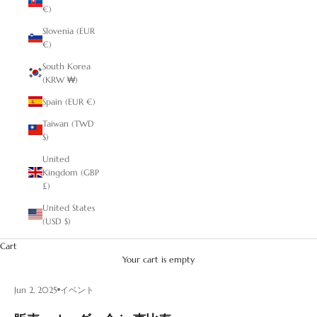
€)
Slovenia (EUR
€)
South Korea
(KRW ₩)
Spain (EUR €)
Taiwan (TWD
$)
United
Kingdom (GBP
£)
United States
(USD $)
Cart
Your cart is empty
Jun 2, 2025
イベント