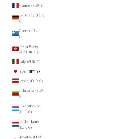
France (EUR €)
Germany (EUR
€)
Greece (EUR
€)
Hong Kong
SAR (HKD $)
Italy (EUR €)
Japan (JPY ¥)
Latvia (EUR €)
Lithuania (EUR
€)
Luxembourg
(EUR €)
Netherlands
(EUR €)
Slovakia (EUR