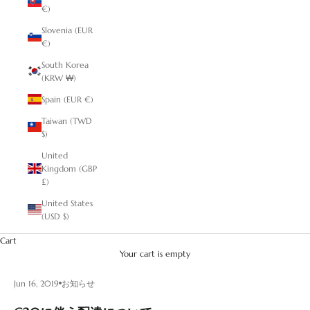
€)
Slovenia (EUR
€)
South Korea
(KRW ₩)
Spain (EUR €)
Taiwan (TWD
$)
United
Kingdom (GBP
£)
United States
(USD $)
Cart
Your cart is empty
Jun 16, 2019
お知らせ