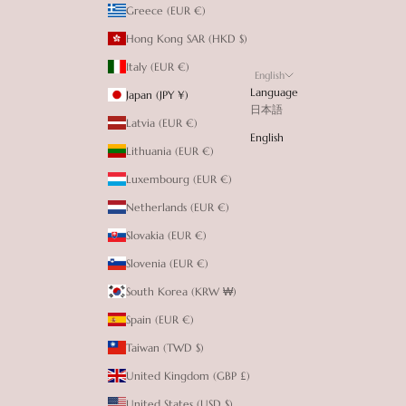
Greece (EUR €)
Hong Kong SAR (HKD $)
Italy (EUR €)
English
Language
Japan (JPY ¥)
日本語
Latvia (EUR €)
English
Lithuania (EUR €)
Luxembourg (EUR €)
Netherlands (EUR €)
Slovakia (EUR €)
Slovenia (EUR €)
South Korea (KRW ₩)
Spain (EUR €)
Taiwan (TWD $)
United Kingdom (GBP £)
United States (USD $)