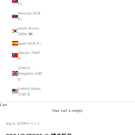
€)
Slovenia (EUR
€)
South Korea
(KRW ₩)
Spain (EUR €)
Taiwan (TWD
$)
United
Kingdom (GBP
£)
United States
(USD $)
Cart
Your cart is empty
Sep 6, 2019
イベント