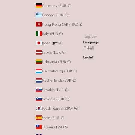
Germany (EUR €)
Greece (EUR €)
Hong Kong SAR (HKD $)
Italy (EUR €)
English
Language
Japan (JPY ¥)
日本語
Latvia (EUR €)
English
Lithuania (EUR €)
Luxembourg (EUR €)
Netherlands (EUR €)
Slovakia (EUR €)
Slovenia (EUR €)
South Korea (KRW ₩)
Spain (EUR €)
Taiwan (TWD $)