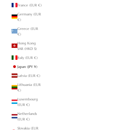
France (EUR €)
Germany (EUR
€)
Greece (EUR
€)
Hong Kong
SAR (HKD $)
Italy (EUR €)
Japan (JPY ¥)
Latvia (EUR €)
Lithuania (EUR
€)
Luxembourg
(EUR €)
Netherlands
(EUR €)
Slovakia (EUR