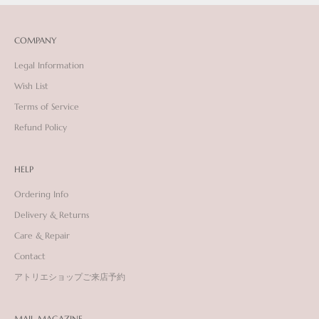
COMPANY
Legal Information
Wish List
Terms of Service
Refund Policy
HELP
Ordering Info
Delivery & Returns
Care & Repair
Contact
アトリエショップご来店予約
MAIL MAGAZINE