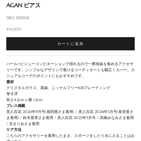
AGAN ピアス
SKU: 020316
セール価格
¥14,300
カートに追加
パール×ビジューコンビネーションで揺れるので一際視線を集めるアクセサ
リーです。シンプルなデザインで着けるコーディネートも幅広くカバー。カ
ジュアルコーデのポイントにもおすすめです。
素材
クリスタルガラス、真鍮、ニッケルフリーK18プレーティング
サイズ
長さ4.2cm x 横 1.2cm
プレス掲載
美人百花 2024年9月号(堀田茜さま着用)
/
美人百花 2024年3月号(泉里香さ
ま着用)
/
鈴木亜美さま着用
/
美人百花 2023年5月号
/
高橋みなみさま着用
/
谷まりあさま着用
ケア方法
こちらのアクセサリーを着用したまま、スポーツをしたり水に入ることはお