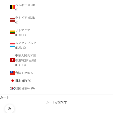
ベルギー (EUR
€)
ラトビア (EUR
€)
リトアニア
(EUR €)
ルクセンブルク
(EUR €)
中華人民共和国
香港特別行政区
(HKD $)
台湾 (TWD $)
日本 (JPY ¥)
韓国 (KRW ₩)
カート
カートが空です
ズームイン