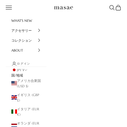
コンテンツへスキップ
masae
メニュー
検索
カート
WHAT'S NEW
アクセサリー
コレクション
ABOUT
ログイン
JPY ¥
国/地域
アメリカ合衆国
(USD $)
イギリス (GBP
£)
イタリア (EUR
€)
オランダ (EUR