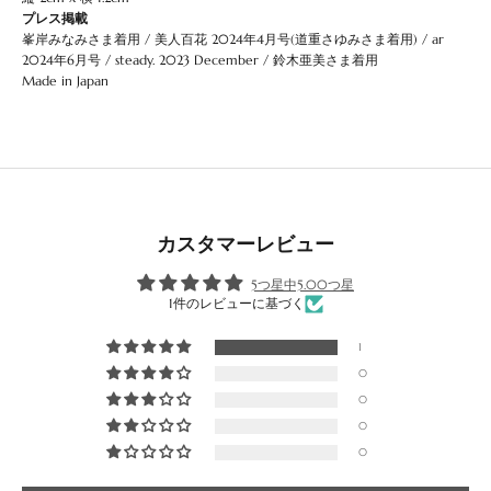
プレス掲載
峯岸みなみさま着用
/
美人百花 2024年4月号(道重さゆみさま着用)
/
ar
2024年6月号
/
steady. 2023 December
/
鈴木亜美さま着用
Made in Japan
カスタマーレビュー
5つ星中5.00つ星
1件のレビューに基づく
1
0
0
0
0