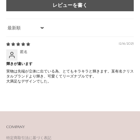
レビューを書く
Sort by
12/16/2025
匿名
輝きが違います
実物は先端が立体に出ている為、とてもキラキラと輝きます。某有名クリス
タルブランドより輝き、可愛くてリーズナブルです。
大満足なデザインでした。
COMPANY
特定商取引法に基づく表記