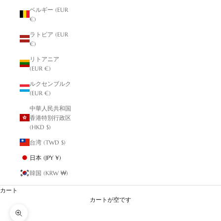
ベルギー (EUR
€)
ラトビア (EUR
€)
リトアニア
(EUR €)
ルクセンブルク
(EUR €)
中華人民共和国
香港特別行政区
(HKD $)
台湾 (TWD $)
日本 (JPY ¥)
韓国 (KRW ₩)
カート
カートが空です
ズームイン