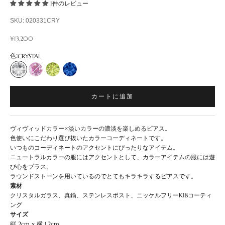
1件のレビュー
SKU: 020331CRY
セール価格
¥13,200
色:
CRYSTAL
CRYSTAL
PINK
GREEN
BLUE
カートに追加
ヴィヴィッドカラー×淡いカラーの濃淡を楽しめるピアス。
色使いにこだわり選び抜いたカラーコーディネートです。
いつものコーディネートのアクセントにぴったりなアイテム。
ニュートラルカラーの服にはアクセントとして、カラーアイテムの服には遊
び心をプラス。
ラウンドストーンを用いているのでとてもキラキラするピアスです。
素材
クリスタルガラス、真鍮、ステンレスポスト、ニッケルフリーK18コーティ
ング
サイズ
縦 2cm x 横 1.2cm