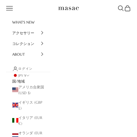
コンテンツへスキップ
masae
メニュー
検索
カート
WHAT'S NEW
アクセサリー
コレクション
ABOUT
ログイン
JPY ¥
国/地域
アメリカ合衆国
(USD $)
イギリス (GBP
£)
イタリア (EUR
€)
オランダ (EUR