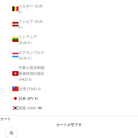
ベルギー (EUR
€)
ラトビア (EUR
€)
リトアニア
(EUR €)
ルクセンブルク
(EUR €)
中華人民共和国
香港特別行政区
(HKD $)
台湾 (TWD $)
日本 (JPY ¥)
韓国 (KRW ₩)
カート
カートが空です
ズームイン