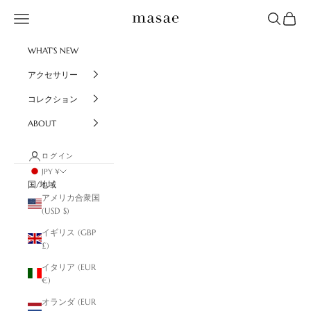
コンテンツへスキップ
masae
メニュー
検索
カート
WHAT'S NEW
アクセサリー
コレクション
ABOUT
ログイン
JPY ¥
国/地域
アメリカ合衆国
(USD $)
イギリス (GBP
£)
イタリア (EUR
€)
オランダ (EUR