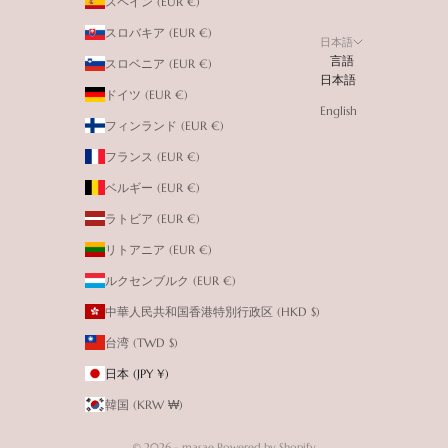
スペイン (EUR €)
スロバキア (EUR €)
日本語
言語
スロベニア (EUR €)
日本語
ドイツ (EUR €)
English
フィンランド (EUR €)
フランス (EUR €)
ベルギー (EUR €)
ラトビア (EUR €)
リトアニア (EUR €)
ルクセンブルク (EUR €)
中華人民共和国香港特別行政区 (HKD $)
台湾 (TWD $)
日本 (JPY ¥)
韓国 (KRW ₩)
© 2026 - masae Powered by Shopify