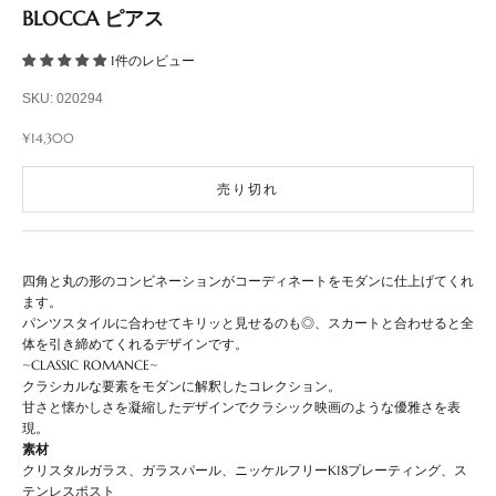
BLOCCA ピアス
1件のレビュー
SKU: 020294
セール価格
¥14,300
売り切れ
四角と丸の形のコンビネーションがコーディネートをモダンに仕上げてくれ
ます。
パンツスタイルに合わせてキリッと見せるのも◎、スカートと合わせると全
体を引き締めてくれるデザインです。
~CLASSIC ROMANCE~
クラシカルな要素をモダンに解釈したコレクション。
甘さと懐かしさを凝縮したデザインでクラシック映画のような優雅さを表
現。
素材
クリスタルガラス、ガラスパール、ニッケルフリーK18プレーティング、ス
テンレスポスト