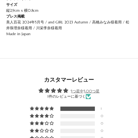
サイズ
縦2.9cm x 横0.8cm
プレス掲載
美人百花 2024年5月号
/
and GIRL 2023 Autumn
/
高橋みなみ様着用
/
松
井珠理奈様着用
/
川栄李奈様着用
Made in Japan
カスタマーレビュー
5つ星中5.00つ星
1件のレビューに基づく
1
0
0
0