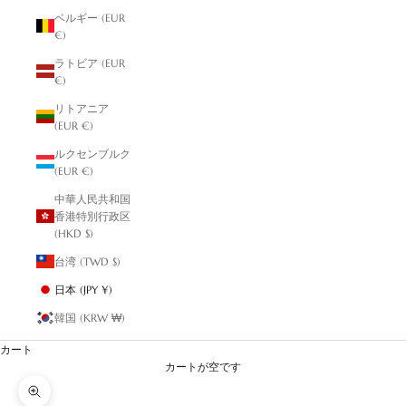
ベルギー (EUR
€)
ラトビア (EUR
€)
リトアニア
(EUR €)
ルクセンブルク
(EUR €)
中華人民共和国
香港特別行政区
(HKD $)
台湾 (TWD $)
日本 (JPY ¥)
韓国 (KRW ₩)
カート
カートが空です
ズームイン