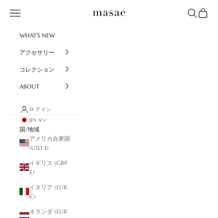
コンテンツへスキップ
masae
メニュー
検索
カート
WHAT'S NEW
アクセサリー
コレクション
ABOUT
ログイン
JPY ¥
国/地域
アメリカ合衆国
(USD $)
イギリス (GBP
£)
イタリア (EUR
€)
オランダ (EUR