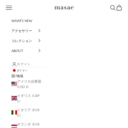
コンテンツへスキップ
masae
メニュー
検索
カート
WHAT'S NEW
アクセサリー
コレクション
ABOUT
ログイン
JPY ¥
国/地域
アメリカ合衆国
(USD $)
イギリス (GBP
£)
イタリア (EUR
€)
オランダ (EUR