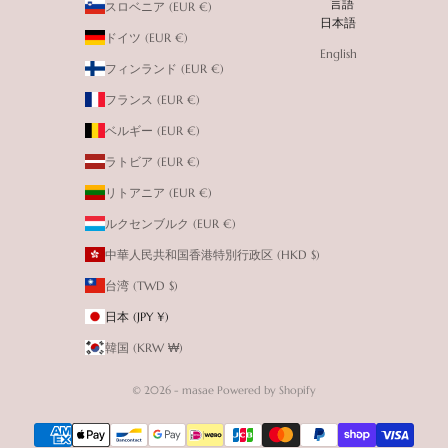
言語
スロベニア (EUR €)
日本語
ドイツ (EUR €)
English
フィンランド (EUR €)
フランス (EUR €)
ベルギー (EUR €)
ラトビア (EUR €)
リトアニア (EUR €)
ルクセンブルク (EUR €)
中華人民共和国香港特別行政区 (HKD $)
台湾 (TWD $)
日本 (JPY ¥)
韓国 (KRW ₩)
© 2026 - masae Powered by Shopify