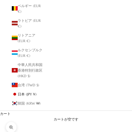
ベルギー (EUR
€)
ラトビア (EUR
€)
リトアニア
(EUR €)
ルクセンブルク
(EUR €)
中華人民共和国
香港特別行政区
(HKD $)
台湾 (TWD $)
日本 (JPY ¥)
韓国 (KRW ₩)
カート
カートが空です
ズームイン