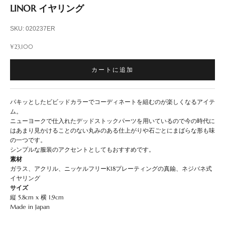
LINOR イヤリング
SKU: 020237ER
セール価格
¥23,100
カートに追加
パキッとしたビビッドカラーでコーディネートを組むのが楽しくなるアイテ
ム。
ニューヨークで仕入れたデッドストックパーツを用いているので今の時代に
はあまり見かけることのない丸みのある仕上がりや石ごとにまばらな形も味
の一つです。
シンプルな服装のアクセントとしてもおすすめです。
素材
ガラス、アクリル、ニッケルフリーK18プレーティングの真鍮、ネジバネ式
イヤリング
サイズ
縦 5.8cm x 横 1.9cm
Made in Japan