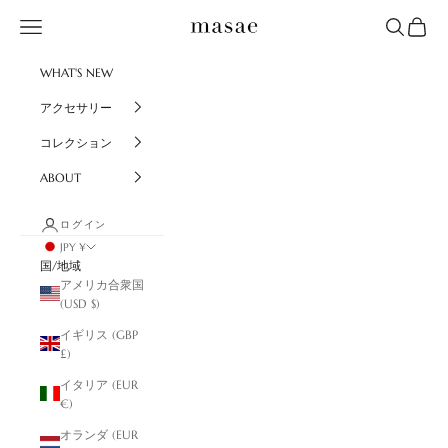
コンテンツへスキップ
masae
メニュー
検索
カート
WHAT'S NEW
アクセサリー
コレクション
ABOUT
ログイン
JPY ¥
国/地域
アメリカ合衆国
(USD $)
イギリス (GBP
£)
イタリア (EUR
€)
オランダ (EUR