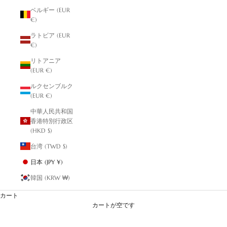
ベルギー (EUR
€)
ラトビア (EUR
€)
リトアニア
(EUR €)
ルクセンブルク
(EUR €)
中華人民共和国
香港特別行政区
(HKD $)
台湾 (TWD $)
日本 (JPY ¥)
韓国 (KRW ₩)
カート
カートが空です